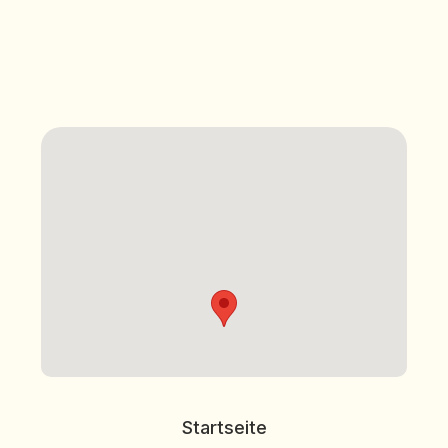
privat versicherten
Patienten ist ein Vereinbarungspreis.
Vor Behandlungsbeginn werden wir mit
Ihnen eine genaue Kostenabsprache
treffen.
Startseite